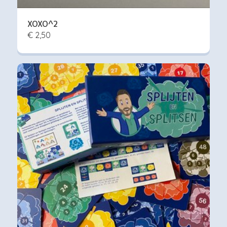
XOXO^2
€ 2,50