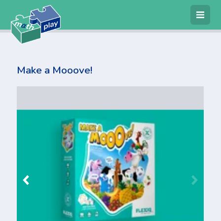
4
artikelen
€ 1234,68
Make a Mooove!