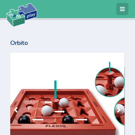
4
artikelen
€ 1234,68
Orbito