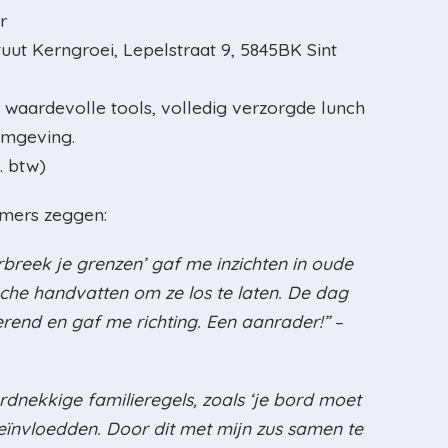
r
uut Kerngroei, Lepelstraat 9, 5845BK Sint
aardevolle tools, volledig verzorgde lunch
omgeving.
. btw)
mers zeggen:
reek je grenzen’ gaf me inzichten in oude
che handvatten om ze los te laten. De dag
rerend en gaf me richting. Een aanrader!”
–
rdnekkige familieregels, zoals ‘je bord moet
beïnvloedden. Door dit met mijn zus samen te