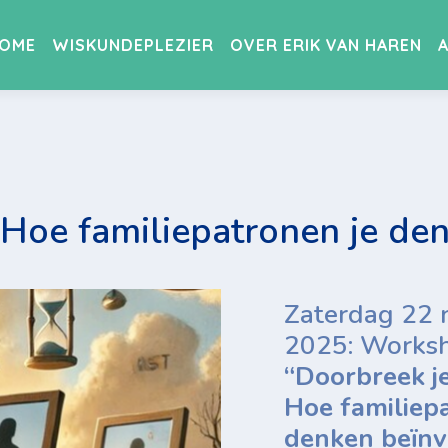
OME
WISKUNDEPLEZIER
OVER ERIK VAN HAREN
à € 69,50
 Hoe familiepatronen je de
Zaterdag 22
2025: Works
“Doorbreek j
Hoe familiep
denken beïnv