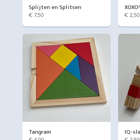
Splijten en Splitsen
XOXO
€ 7,50
€ 2,50
Tangram
IQ-sl
€ 4,00
€ 2,50