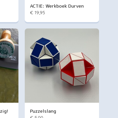
ACTIE: Werkboek Durven
€ 19,95
zig!
Puzzelslang
€ 5,00