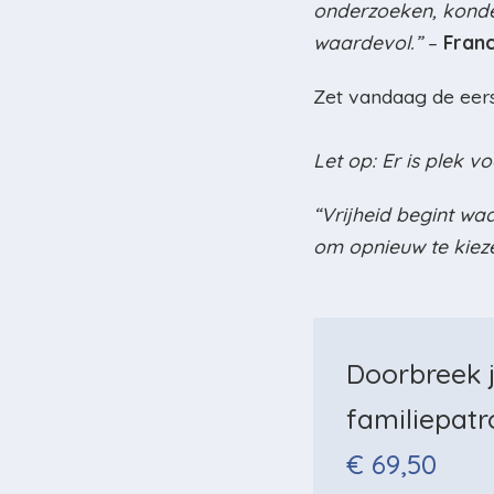
onderzoeken, konde
waardevol.”
–
Fran
Zet vandaag de eers
Let op: Er is plek 
“Vrijheid begint wa
om opnieuw te kiez
Doorbreek 
familiepat
€ 69,50