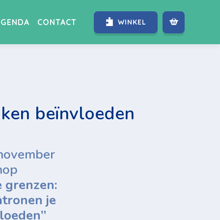
AGENDA
CONTACT
WINKEL
nken beïnvloeden
 november
hop
e grenzen:
atronen je
loeden”