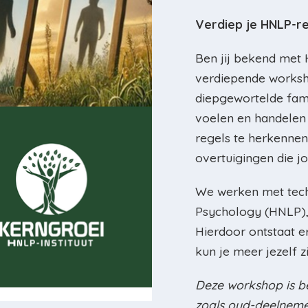
Verdiep je HNLP-rei
Ben jij bekend met
verdiepende worksh
diepgewortelde fam
voelen en handelen
regels te herkennen
overtuigingen die jo
We werken met techn
Psychology (HNLP),
Hierdoor ontstaat e
kun je meer jezelf z
Deze workshop is b
zoals oud-deelnemer