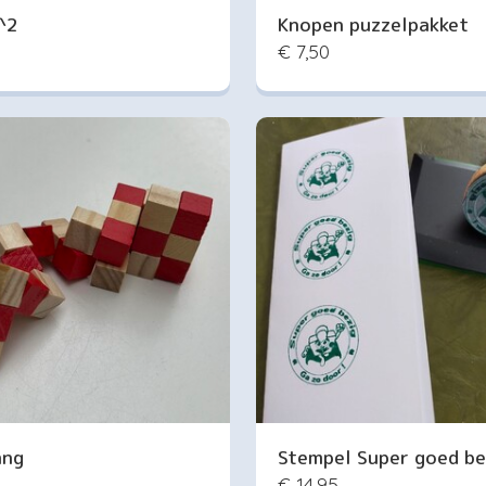
^2
Knopen puzzelpakket
€ 7,50
ang
Stempel Super goed be
€ 14,95