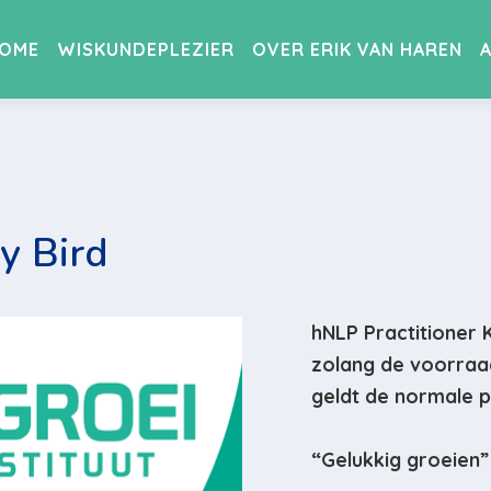
OME
WISKUNDEPLEZIER
OVER ERIK VAN HAREN
à € 2 500,00
y Bird
hNLP Practitioner 
zolang de voorraad
geldt de normale p
“Gelukkig groeien