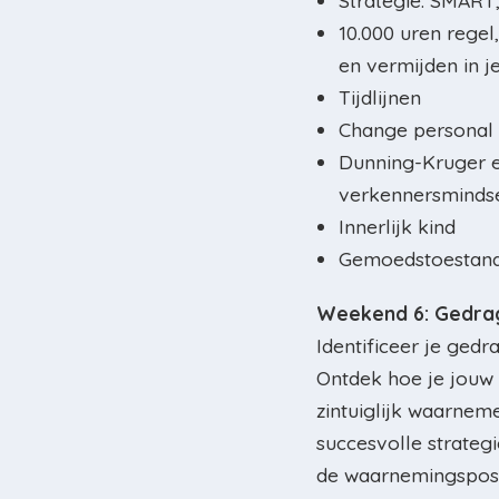
Strategie: SMART
10.000 uren rege
en vermijden in j
Tijdlijnen
Change personal 
Dunning-Kruger e
verkennersminds
Innerlijk kind
Gemoedstoestand,
Weekend 6: Gedra
Identificeer je gedra
Ontdek hoe je jouw
zintuiglijk waarnem
succesvolle strateg
de waarnemingsposi