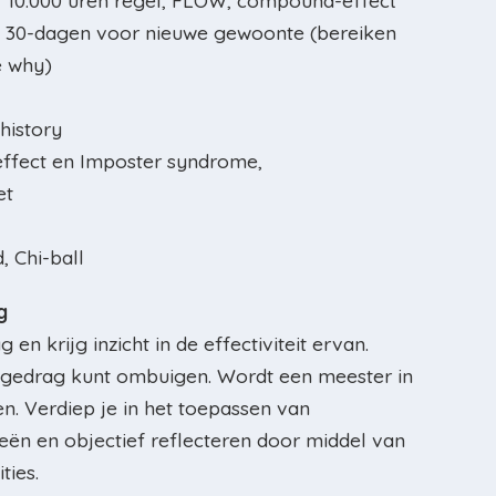
, 10.000 uren regel, FLOW, compound-effect
l, 30-dagen voor nieuwe gewoonte (bereiken
e why)
history
ffect en Imposter syndrome,
et
 Chi-ball
g
g en krijg inzicht in de effectiviteit ervan.
 gedrag kunt ombuigen. Wordt een meester in
en. Verdiep je in het toepassen van
ieën en objectief reflecteren door middel van
ties.